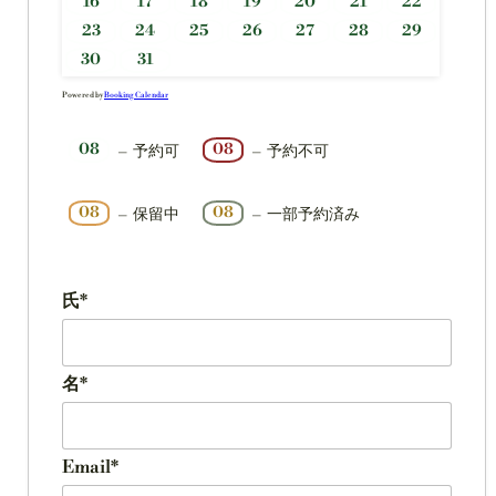
16
17
18
19
20
21
22
23
24
25
26
27
28
29
30
31
Powered by
Booking Calendar
08
08
–
予約可
–
予約不可
·
08
08
–
保留中
–
一部予約済み
氏*
名*
Email*