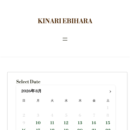
内
容
を
KINARI EBIHARA
ス
キ
ッ
プ
Select Date
›
年
2026
8月
日
月
火
水
木
金
土
1
2
3
4
5
6
7
8
9
10
11
12
13
14
15